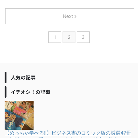
Next »
1
2
3
人気の記事
イチオシ！の記事
【めっちゃ学べる!!】ビジネス書のコミック版の厳選47冊