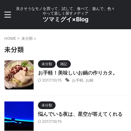
良さそうなモノを買って、試して、食べて、遊んで、色々
やって楽しく探すメディア
ツマミグイ×Blog
HOME
>
未分類
>
未分類
未分類
雑記
お手軽！美味しいお鍋の作りカタ。
2017/10/15
お手軽
,
お鍋
未分類
悩んでいる夜は、星空が答えてくれる
2017/10/15