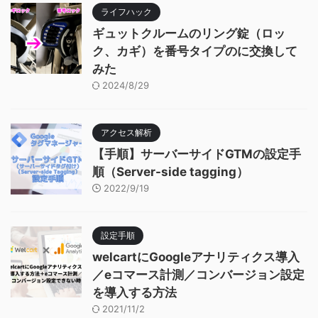
ライフハック
ギュットクルームのリング錠（ロッ
ク、カギ）を番号タイプのに交換して
みた
2024/8/29
アクセス解析
【手順】サーバーサイドGTMの設定手
順（Server-side tagging）
2022/9/19
設定手順
welcartにGoogleアナリティクス導入
／eコマース計測／コンバージョン設定
を導入する方法
2021/11/2