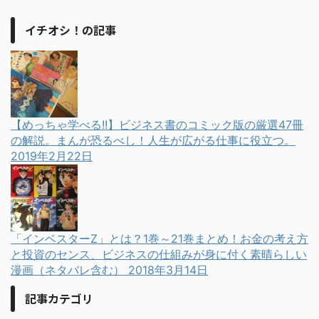
イチオシ！の記事
【めっちゃ学べる!!】ビジネス書のコミック版の厳選47冊
の解説。まんが恐るべし！人生が広がる仕事に役立つ。
2019年2月22日
「インベスターZ」とは？1巻～21巻まとめ！お金の考え方
と投資のセンス、ビジネスの仕組みが身に付く素晴らしい
漫画（ネタバレ含む）
2018年3月14日
記事カテゴリ