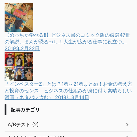
【めっちゃ学べる!!】ビジネス書のコミック版の厳選47冊
の解説。まんが恐るべし！人生が広がる仕事に役立つ。
2019年2月22日
「インベスターZ」とは？1巻～21巻まとめ！お金の考え方
と投資のセンス、ビジネスの仕組みが身に付く素晴らしい
漫画（ネタバレ含む）
2018年3月14日
記事カテゴリ
A/Bテスト (2)