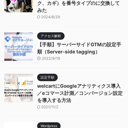
ク、カギ）を番号タイプのに交換して
みた
2024/8/29
アクセス解析
【手順】サーバーサイドGTMの設定手
順（Server-side tagging）
2022/9/19
設定手順
welcartにGoogleアナリティクス導入
／eコマース計測／コンバージョン設定
を導入する方法
2021/11/2
Wordpress