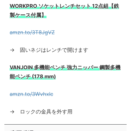
WORKPRO ソケットレンチセット 12点組【鉄
製ケース付属】
amzn.to/3T8JgVZ
→ 固いネジはレンチで開けます
VANJOIN 多機能ペンチ 強力ニッパー 鋼製多機
能ペンチ (178 mm)
amzn.to/3Wvhxlc
→ ロックの金具を外す用