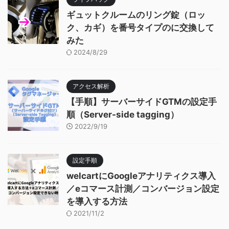
ギュットクルームのリング錠（ロッ
ク、カギ）を番号タイプのに交換して
みた
2024/8/29
アクセス解析
【手順】サーバーサイドGTMの設定手
順（Server-side tagging）
2022/9/19
設定手順
welcartにGoogleアナリティクス導入
／eコマース計測／コンバージョン設定
を導入する方法
2021/11/2