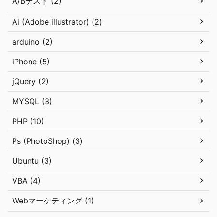
A/Bテスト (2)
Ai (Adobe illustrator) (2)
arduino (2)
iPhone (5)
jQuery (2)
MYSQL (3)
PHP (10)
Ps (PhotoShop) (3)
Ubuntu (3)
VBA (4)
Webマーケティング (1)