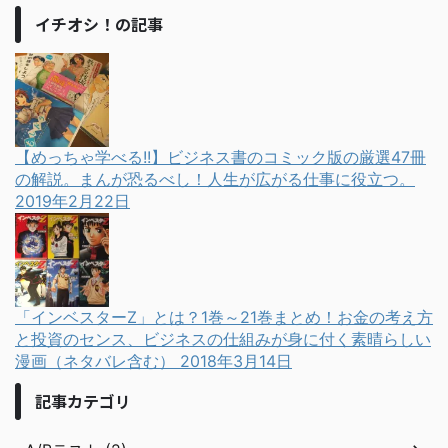
イチオシ！の記事
【めっちゃ学べる!!】ビジネス書のコミック版の厳選47冊
の解説。まんが恐るべし！人生が広がる仕事に役立つ。
2019年2月22日
「インベスターZ」とは？1巻～21巻まとめ！お金の考え方
と投資のセンス、ビジネスの仕組みが身に付く素晴らしい
漫画（ネタバレ含む）
2018年3月14日
記事カテゴリ