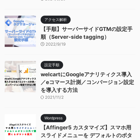
アクセス解析
【手順】サーバーサイドGTMの設定手
順（Server-side tagging）
2022/9/19
設定手順
welcartにGoogleアナリティクス導入
／eコマース計測／コンバージョン設定
を導入する方法
2021/11/2
Wordpress
【Affinger5 カスタマイズ】スマホ用
スライドメニューを デフォルトのボタ