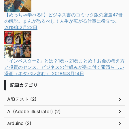
【めっちゃ学べる!!】ビジネス書のコミック版の厳選47冊
の解説。まんが恐るべし！人生が広がる仕事に役立つ。
2019年2月22日
「インベスターZ」とは？1巻～21巻まとめ！お金の考え方
と投資のセンス、ビジネスの仕組みが身に付く素晴らしい
漫画（ネタバレ含む）
2018年3月14日
記事カテゴリ
A/Bテスト (2)
Ai (Adobe illustrator) (2)
arduino (2)