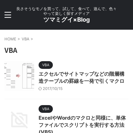
良さそうなモノを買って、試して、食べて、遊んで、色々
やって楽しく探すメディア
ツマミグイ×Blog
HOME
>
VBA
>
VBA
VBA
エクセルでサイトマップなどの階層構
造テーブルの罫線を一発で引くマクロ
2017/10/15
VBA
ExcelやWordのマクロと同様に、単体
ファイルでスクリプトを実行する方法
(VBS)