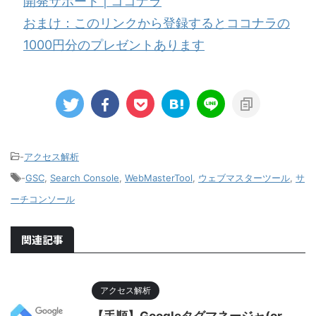
開発サポート | ココナラ
おまけ：このリンクから登録するとココナラの
1000円分のプレゼントあります
-
アクセス解析
-
GSC
,
Search Console
,
WebMasterTool
,
ウェブマスターツール
,
サ
ーチコンソール
関連記事
アクセス解析
【手順】Googleタグマネージャ(or