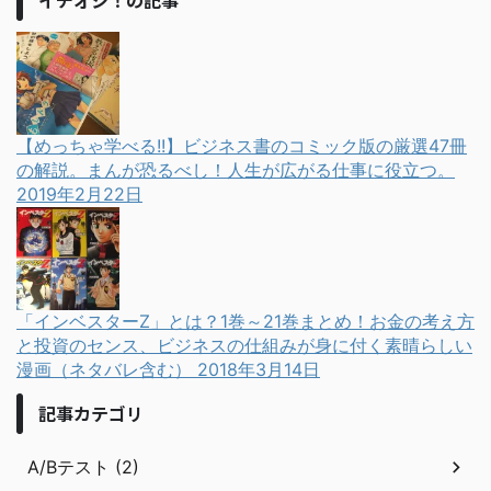
【めっちゃ学べる!!】ビジネス書のコミック版の厳選47冊
の解説。まんが恐るべし！人生が広がる仕事に役立つ。
2019年2月22日
「インベスターZ」とは？1巻～21巻まとめ！お金の考え方
と投資のセンス、ビジネスの仕組みが身に付く素晴らしい
漫画（ネタバレ含む）
2018年3月14日
記事カテゴリ
A/Bテスト (2)