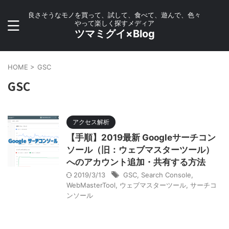
良さそうなモノを買って、試して、食べて、遊んで、色々
やって楽しく探すメディア
ツマミグイ×Blog
HOME
>
GSC
GSC
アクセス解析
【手順】2019最新 Googleサーチコン
ソール（旧：ウェブマスターツール）
へのアカウント追加・共有する方法
2019/3/13
GSC
,
Search Console
,
WebMasterTool
,
ウェブマスターツール
,
サーチコ
ンソール