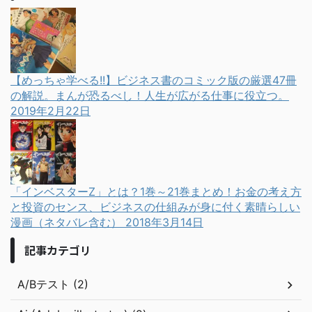
【めっちゃ学べる!!】ビジネス書のコミック版の厳選47冊
の解説。まんが恐るべし！人生が広がる仕事に役立つ。
2019年2月22日
「インベスターZ」とは？1巻～21巻まとめ！お金の考え方
と投資のセンス、ビジネスの仕組みが身に付く素晴らしい
漫画（ネタバレ含む）
2018年3月14日
記事カテゴリ
A/Bテスト (2)