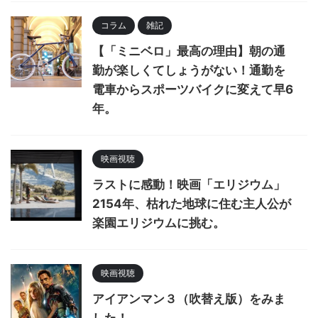
コラム
雑記
【「ミニベロ」最高の理由】朝の通
勤が楽しくてしょうがない！通勤を
電車からスポーツバイクに変えて早6
年。
映画視聴
ラストに感動！映画「エリジウム」
2154年、枯れた地球に住む主人公が
楽園エリジウムに挑む。
映画視聴
アイアンマン３（吹替え版）をみま
した！