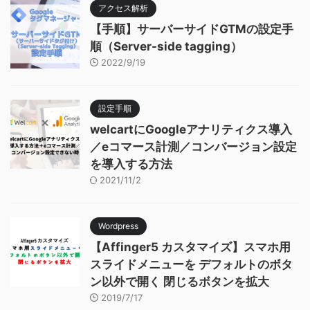
アクセス解析
【手順】サーバーサイドGTMの設定手
順（Server-side tagging）
2022/9/19
設定手順
welcartにGoogleアナリティクス導入
／eコマース計測／コンバージョン設定
を導入する方法
2021/11/2
Wordpress
【Affinger5 カスタマイズ】スマホ用
スライドメニューを デフォルトのボタ
ン以外で開く 閉じるボタンを拡大
2019/7/17