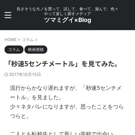
良さそうなモノを買って、試して、食べて、遊んで、色々
やって楽しく探すメディア
ツマミグイ×Blog
HOME
>
コラム
>
コラム
映画視聴
「秒速5センチメートル」を見てみた。
2017年10月15日
流行からかなり遅れますが、「秒速5センチメ
ートル」を見ました。
少々ネタバレになりますが、思ったことをつら
つらと。
二人とも転校生として新しい学校で出会い、