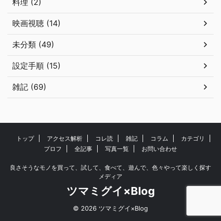
料理 (2)
映画視聴 (14)
未分類 (49)
設定手順 (15)
雑記 (69)
トップ
アクセス解析
コレ読
雑記
コラム
カテゴリ
プロフ
全記事
写真一覧
お問い合わせ
良さそうなモノを買って、試して、食べて、遊んで、色々やって楽しく探す
メディア
ツマミグイ×Blog
© 2026 ツマミグイ×Blog