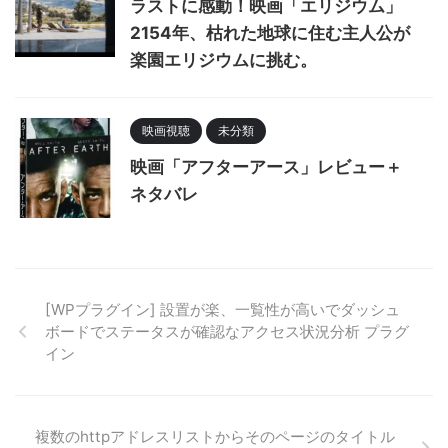
ラストに感動！映画「エリジウム」
2154年、枯れた地球に住む主人公が
楽園エリジウムに挑む。
映画視聴
未分類
映画「アフターアース」レビュー＋
ネタバレ
[WPプラグイン] 設置が楽、一覧性が高いでダッシュ
ボードでステータスが確認なアクセス状況分析 プラグ
イン
複数のhttpアドレスリストからそのページのタイトル