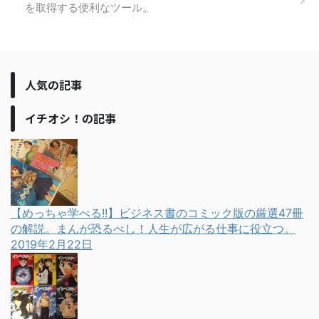
を取得する便利なツール。
人気の記事
イチオシ！の記事
【めっちゃ学べる!!】ビジネス書のコミック版の厳選47冊
の解説。まんが恐るべし！人生が広がる仕事に役立つ。
2019年2月22日