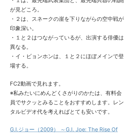
・１は、最先端武装集団と、最先端兵器の戦闘
が見どころ。
・２は、スネークの崖を下りながらの空中戦が
印象深い。
・１と２はつながっているが、出演する俳優は
異なる。
・イ・ビョンホンは、１と２にほぼメインで登
場する。
FC2動画で見れます。
※私みたいにめんどくさがりのかたは、有料会
員でサクッとみることをおすすめします。レン
タルビデオ代を考えればとても安いです。
G.I.ジョー（2009） ～G.I. Joe: The Rise Of