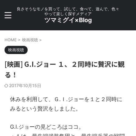
良さそうなモノを買って、試して、食べて、遊んで、色々
やって楽しく探すメディア
ツマミグイ×Blog
HOME
>
映画視聴
>
映画視聴
[映画] G.I.ジョー １、２同時に贅沢に観
る！
2017年10月15日
休みを利用して、Ｇ.Ｉ.ジョーを１と２同時に
みるという贅沢をしました。
G.I.ジョーの見どころはココ。