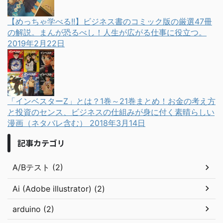
【めっちゃ学べる!!】ビジネス書のコミック版の厳選47冊
の解説。まんが恐るべし！人生が広がる仕事に役立つ。
2019年2月22日
「インベスターZ」とは？1巻～21巻まとめ！お金の考え方
と投資のセンス、ビジネスの仕組みが身に付く素晴らしい
漫画（ネタバレ含む）
2018年3月14日
記事カテゴリ
A/Bテスト (2)
Ai (Adobe illustrator) (2)
arduino (2)