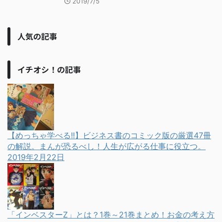
2019/7/5
人気の記事
イチオシ！の記事
【めっちゃ学べる!!】ビジネス書のコミック版の厳選47冊
の解説。まんが恐るべし！人生が広がる仕事に役立つ。
2019年2月22日
「インベスターZ」とは？1巻～21巻まとめ！お金の考え方