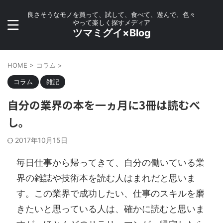
良さそうなモノを買って、試して、食べて、遊んで、色々
やって楽しく探すメディア
ツマミグイ×Blog
HOME
>
コラム
>
コラム
雑記
自分の業界の本を一ヵ月に3冊は読むべ
し。
2017年10月15日
毎日仕事から帰ってきて、自分の働いている業
界の雑誌や技術本を読む人はまれだと思いま
す。この業界で成功したい、仕事のスキルを磨
きたいと思っている人は、確かに読むと思いま