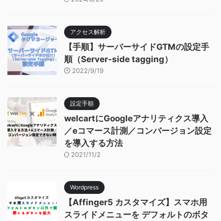
アクセス解析
【手順】サーバーサイドGTMの設定手
順（Server-side tagging）
2022/9/19
設定手順
welcartにGoogleアナリティクス導入
／eコマース計測／コンバージョン設定
を導入する方法
2021/11/2
Wordpress
【Affinger5 カスタマイズ】スマホ用
スライドメニューを デフォルトのボタ