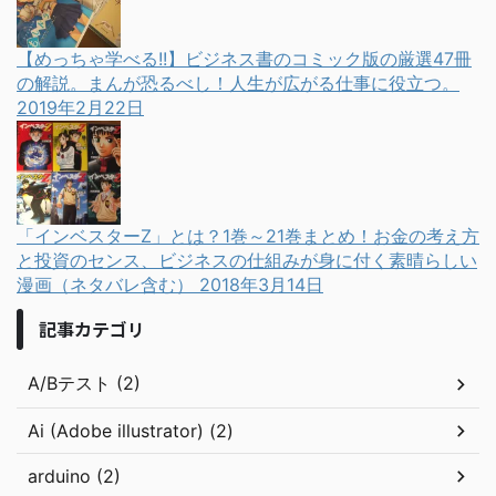
【めっちゃ学べる!!】ビジネス書のコミック版の厳選47冊
の解説。まんが恐るべし！人生が広がる仕事に役立つ。
2019年2月22日
「インベスターZ」とは？1巻～21巻まとめ！お金の考え方
と投資のセンス、ビジネスの仕組みが身に付く素晴らしい
漫画（ネタバレ含む）
2018年3月14日
記事カテゴリ
A/Bテスト (2)
Ai (Adobe illustrator) (2)
arduino (2)