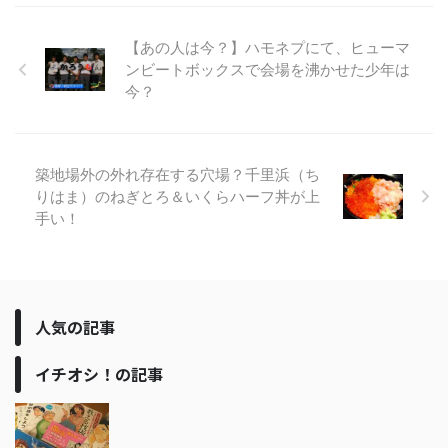
【あの人は今？】ハモネプにて、ヒューマ
ンビートボックスで会場を沸かせた少年は
今？
築地場外の外れ存在する穴場？千里浜（ち
りはま）のねぎとろ＆いくらハーフ丼が上
手い！
人気の記事
イチオシ！の記事