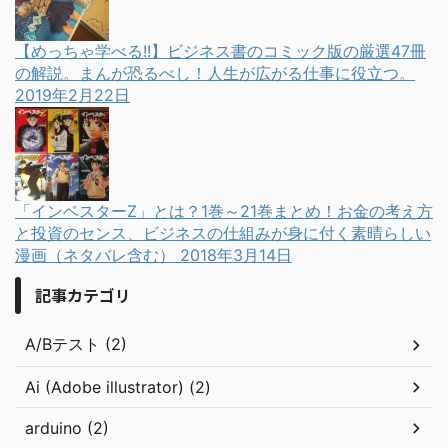
【めっちゃ学べる!!】ビジネス書のコミック版の厳選47冊
の解説。まんが恐るべし！人生が広がる仕事に役立つ。
2019年2月22日
「インベスターZ」とは？1巻～21巻まとめ！お金の考え方
と投資のセンス、ビジネスの仕組みが身に付く素晴らしい
漫画（ネタバレ含む）
2018年3月14日
記事カテゴリ
A/Bテスト (2)
Ai (Adobe illustrator) (2)
arduino (2)