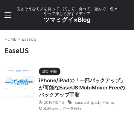
良さそうなモノを買って、試して、食べて、遊んで、色々
やって楽しく探すメディア
ツマミグイ×Blog
HOME
>
EaseUS
EaseUS
設定手順
iPhone/iPadの「一部バックアップ」
が可能なEaseUS MobiMover Freeの
バックアップ手順
2018/10/15
EaseUS
,
ipad
,
iPhone
,
MobiMover
,
データ移行