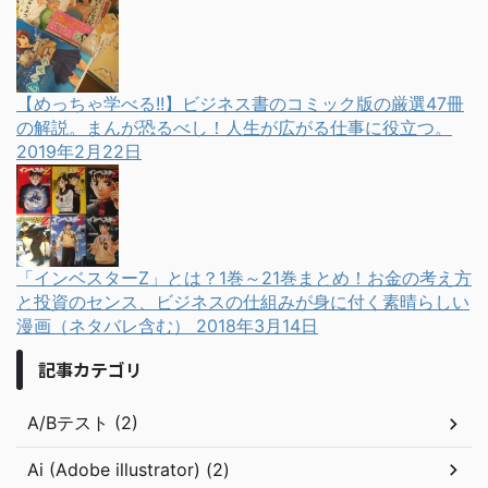
【めっちゃ学べる!!】ビジネス書のコミック版の厳選47冊
の解説。まんが恐るべし！人生が広がる仕事に役立つ。
2019年2月22日
「インベスターZ」とは？1巻～21巻まとめ！お金の考え方
と投資のセンス、ビジネスの仕組みが身に付く素晴らしい
漫画（ネタバレ含む）
2018年3月14日
記事カテゴリ
A/Bテスト (2)
Ai (Adobe illustrator) (2)