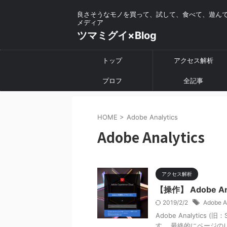
良さそうなモノを買って、試して、食べて、遊ん
メディア
ツマミグイ×Blog
トップ
アクセス解析
プロフ
全記事
HOME
>
Adobe Analytics
Adobe Analytics
アクセス解析
【操作】 Adobe 
2019/2/2
Adobe A
Adobe Analytics
す。 最終的にページの