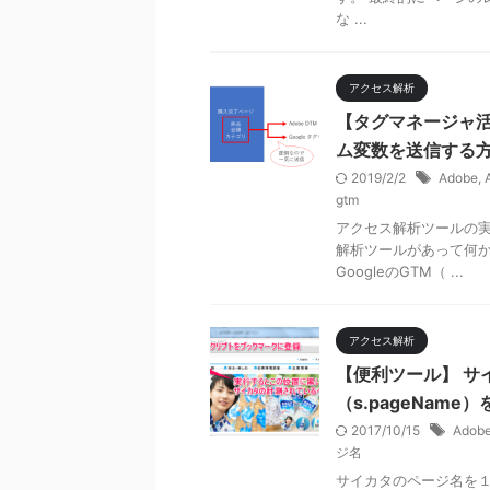
な ...
アクセス解析
【タグマネージャ活
ム変数を送信する
2019/2/2
Adobe
,
gtm
アクセス解析ツールの実装は
解析ツールがあって何か
GoogleのGTM（ ...
アクセス解析
【便利ツール】 サ
（s.pageNam
2017/10/15
Adobe
ジ名
サイカタのページ名を