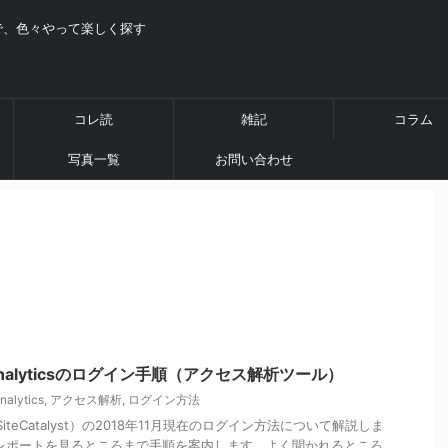
で、色々やって楽しく探す
コレ読
雑記
コラム
写真一覧
お問い合わせ
Analyticsのログイン手順（アクセス解析ツール）
nalytics
,
アクセス解析
,
ログイン方法
 (旧：SiteCatalyst）の2018年11月現在のログイン方法について解説しま
レポートを見るところまで手順を案内します。よく聞かれるところ