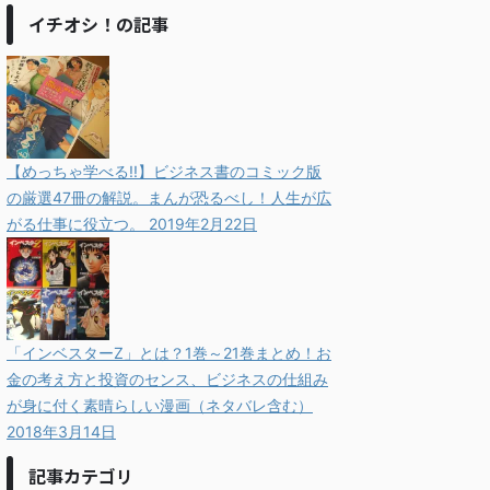
イチオシ！の記事
【めっちゃ学べる!!】ビジネス書のコミック版
の厳選47冊の解説。まんが恐るべし！人生が広
がる仕事に役立つ。
2019年2月22日
「インベスターZ」とは？1巻～21巻まとめ！お
金の考え方と投資のセンス、ビジネスの仕組み
が身に付く素晴らしい漫画（ネタバレ含む）
2018年3月14日
記事カテゴリ