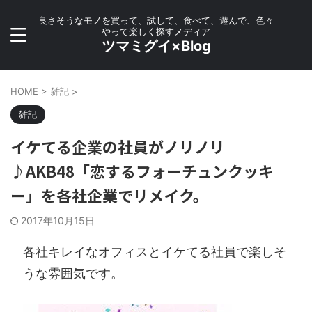
良さそうなモノを買って、試して、食べて、遊んで、色々
やって楽しく探すメディア
ツマミグイ×Blog
HOME
>
雑記
>
雑記
イケてる企業の社員がノリノリ
♪AKB48「恋するフォーチュンクッキ
ー」を各社企業でリメイク。
2017年10月15日
各社キレイなオフィスとイケてる社員で楽しそ
うな雰囲気です。