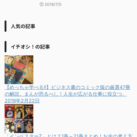
2019/7/5
人気の記事
イチオシ！の記事
【めっちゃ学べる!!】ビジネス書のコミック版の厳選47冊
の解説。まんが恐るべし！人生が広がる仕事に役立つ。
2019年2月22日
「インベスターZ」とは？1巻～21巻まとめ！お金の考え方