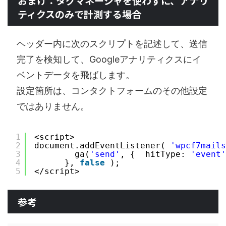
おまけ：タグマネージャを使わずに、アナリ
ティクスのみで計測する場合
ヘッダー内に次のスクリプトを記述して、送信
完了を検知して、Googleアナリティクスにイ
ベントデータを飛ばします。
設定箇所は、コンタクトフォームのその他設定
ではありません。
1
<script>
2
document.addEventListener( 
'wpcf7mails
3
ga(
'send'
, {  hitType: 
'event'
4
}, 
false
);
5
</script>
参考