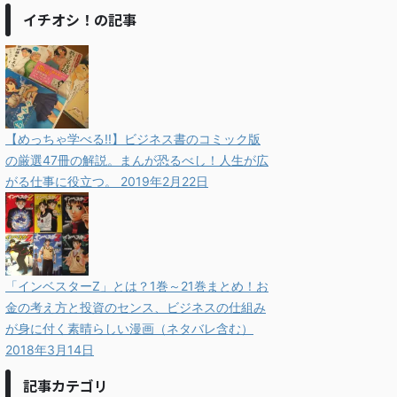
イチオシ！の記事
【めっちゃ学べる!!】ビジネス書のコミック版
の厳選47冊の解説。まんが恐るべし！人生が広
がる仕事に役立つ。
2019年2月22日
「インベスターZ」とは？1巻～21巻まとめ！お
金の考え方と投資のセンス、ビジネスの仕組み
が身に付く素晴らしい漫画（ネタバレ含む）
2018年3月14日
記事カテゴリ