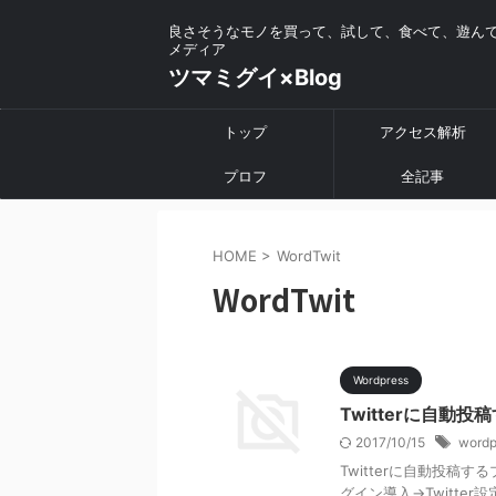
良さそうなモノを買って、試して、食べて、遊ん
メディア
ツマミグイ×Blog
トップ
アクセス解析
プロフ
全記事
HOME
>
WordTwit
WordTwit
Wordpress
Twitterに自動
2017/10/15
wordp
Twitterに自動投稿
グイン導入→Twitter設