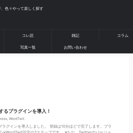
で、色々やって楽しく探す
コレ読
雑記
コラム
写真一覧
お問い合わせ
投稿するプラグインを導入！
ress
,
WordTwit
するプラグインを導入しました。 登録は10分ほどで完了します。プラ
定→WordTwit設定の3ステップです。 ※ただ、Twitterのバージョ