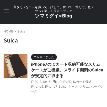
良さそうなモノを買って、試して、食べて、遊んで、色々
やって楽しく探すメディア
ツマミグイ×Blog
HOME
>
Suica
Suica
コレ買いました
iPhone7のICカード収納可能なスリム
ケースがご機嫌。スライド開閉のSuica
が安定的に収まる
2017/10/15
ICLEVER
,
ICカード収納
,
iPhone5
,
iPhone7
,
Suica
,
ケース
,
スリム
,
ハードケ
ース