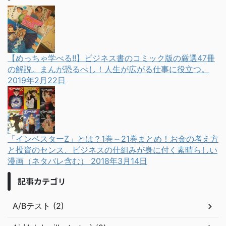
【めっちゃ学べる!!】ビジネス書のコミック版の厳選47冊
の解説。まんが恐るべし！人生が広がる仕事に役立つ。
2019年2月22日
「インベスターZ」とは？1巻～21巻まとめ！お金の考え方
と投資のセンス、ビジネスの仕組みが身に付く素晴らしい
漫画（ネタバレ含む）
2018年3月14日
記事カテゴリ
A/Bテスト (2)