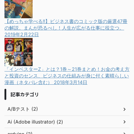
【めっちゃ学べる!!】ビジネス書のコミック版の厳選47冊
の解説。まんが恐るべし！人生が広がる仕事に役立つ。
2019年2月22日
「インベスターZ」とは？1巻～21巻まとめ！お金の考え方
と投資のセンス、ビジネスの仕組みが身に付く素晴らしい
漫画（ネタバレ含む）
2018年3月14日
記事カテゴリ
A/Bテスト (2)
Ai (Adobe illustrator) (2)