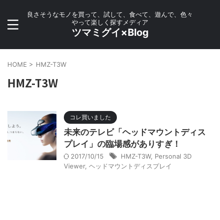
良さそうなモノを買って、試して、食べて、遊んで、色々
やって楽しく探すメディア
ツマミグイ×Blog
HOME
>
HMZ-T3W
HMZ-T3W
コレ買いました
未来のテレビ「ヘッドマウントディス
プレイ」の臨場感がありすぎ！
2017/10/15
HMZ-T3W
,
Personal 3D
Viewer
,
ヘッドマウントディスプレイ