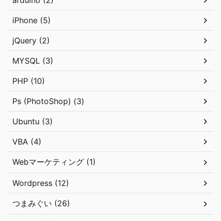
arduino (2)
iPhone (5)
jQuery (2)
MYSQL (3)
PHP (10)
Ps (PhotoShop) (3)
Ubuntu (3)
VBA (4)
Webマーケティング (1)
Wordpress (12)
つまみぐい (26)