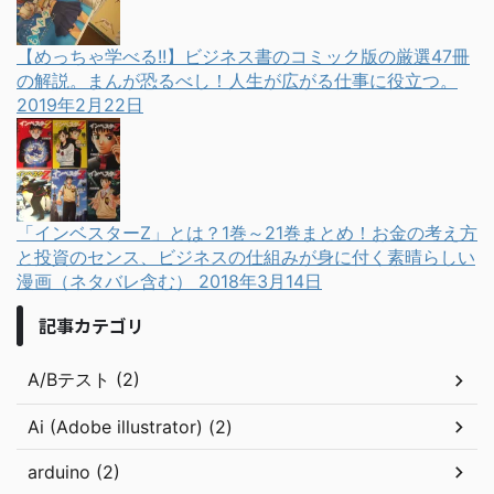
【めっちゃ学べる!!】ビジネス書のコミック版の厳選47冊
の解説。まんが恐るべし！人生が広がる仕事に役立つ。
2019年2月22日
「インベスターZ」とは？1巻～21巻まとめ！お金の考え方
と投資のセンス、ビジネスの仕組みが身に付く素晴らしい
漫画（ネタバレ含む）
2018年3月14日
記事カテゴリ
A/Bテスト (2)
Ai (Adobe illustrator) (2)
arduino (2)