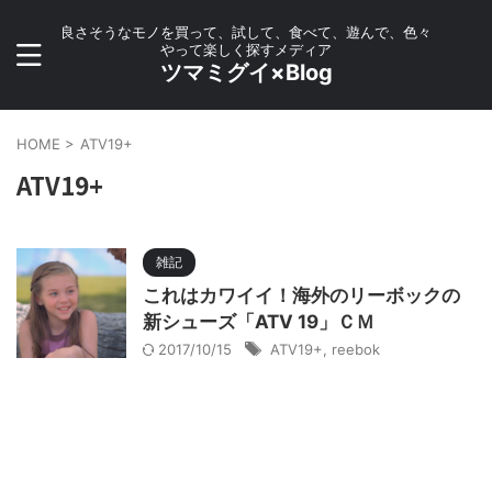
良さそうなモノを買って、試して、食べて、遊んで、色々
やって楽しく探すメディア
ツマミグイ×Blog
HOME
>
ATV19+
ATV19+
雑記
これはカワイイ！海外のリーボックの
新シューズ「ATV 19」ＣＭ
2017/10/15
ATV19+
,
reebok