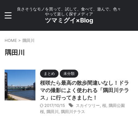
良さそうなモノを買って、試して、食べて、遊んで、色々
やって楽しく探すメディア
ツマミグイ×Blog
HOME
>
隅田川
隅田川
まとめ
未分類
桜咲たら最高の散歩間違いなし！ドラ
マの撮影によく使われる「隅田川テラ
ス」に行ってきました！
2017/10/15
スカイツリー
,
桜
,
隅田公園
桜
,
隅田川
,
隅田川テラス