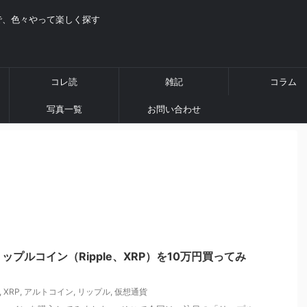
で、色々やって楽しく探す
コレ読
雑記
コラム
写真一覧
お問い合わせ
プルコイン（Ripple、XRP）を10万円買ってみ
,
XRP
,
アルトコイン
,
リップル
,
仮想通貨