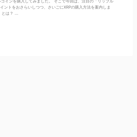
ルコインを購入してみました。 そこで今回は、注目の「リップル
ポイントをおさらいしつつ、さいごにXRPの購入方法を案内しま
とは？ ...