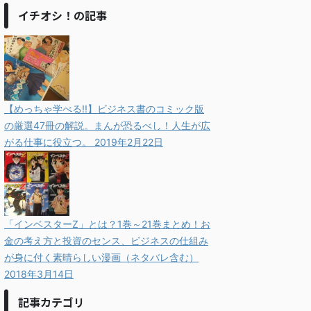
イチオシ！の記事
【めっちゃ学べる!!】ビジネス書のコミック版
の厳選47冊の解説。まんが恐るべし！人生が広
がる仕事に役立つ。
2019年2月22日
「インベスターZ」とは？1巻～21巻まとめ！お
金の考え方と投資のセンス、ビジネスの仕組み
が身に付く素晴らしい漫画（ネタバレ含む）
2018年3月14日
記事カテゴリ