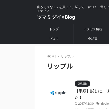
良さそうなモノを買って、試して、食べて、遊ん
メディア
ツマミグイ×Blog
トップ
アクセス解析
プロフ
全記事
HOME
>
リップル
リップル
仮想通貨
【手順】試しに、リッ
た！
2017/12/30
ripple