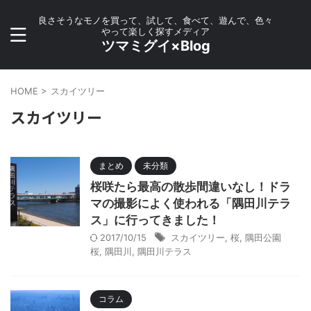
良さそうなモノを買って、試して、食べて、遊んで、色々
やって楽しく探すメディア
ツマミグイ×Blog
HOME
>
スカイツリー
スカイツリー
まとめ
未分類
桜咲たら最高の散歩間違いなし！ドラ
マの撮影によく使われる「隅田川テラ
ス」に行ってきました！
2017/10/15
スカイツリー
,
桜
,
隅田公園
桜
,
隅田川
,
隅田川テラス
コラム