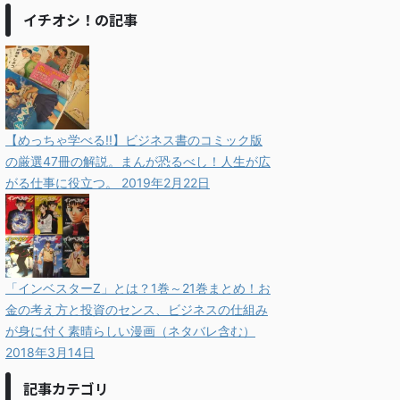
イチオシ！の記事
【めっちゃ学べる!!】ビジネス書のコミック版
の厳選47冊の解説。まんが恐るべし！人生が広
がる仕事に役立つ。
2019年2月22日
「インベスターZ」とは？1巻～21巻まとめ！お
金の考え方と投資のセンス、ビジネスの仕組み
が身に付く素晴らしい漫画（ネタバレ含む）
2018年3月14日
記事カテゴリ