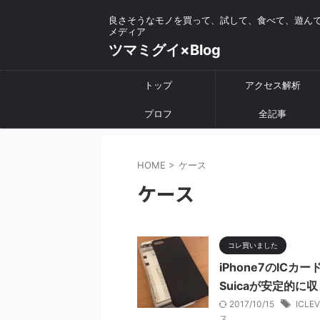
良さそうなモノを買って、試して、食べて、遊ん
メディア
ツマミグイ×Blog
トップ
アクセス解析
プロフ
全記事
HOME
>
ケース
ケース
コレ買いました
iPhone7のI
Suicaが安定的に
2017/10/15
ICLE
ス