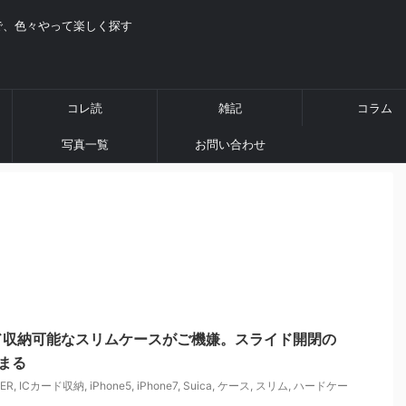
で、色々やって楽しく探す
コレ読
雑記
コラム
写真一覧
お問い合わせ
Cカード収納可能なスリムケースがご機嫌。スライド開閉の
収まる
VER
,
ICカード収納
,
iPhone5
,
iPhone7
,
Suica
,
ケース
,
スリム
,
ハードケー