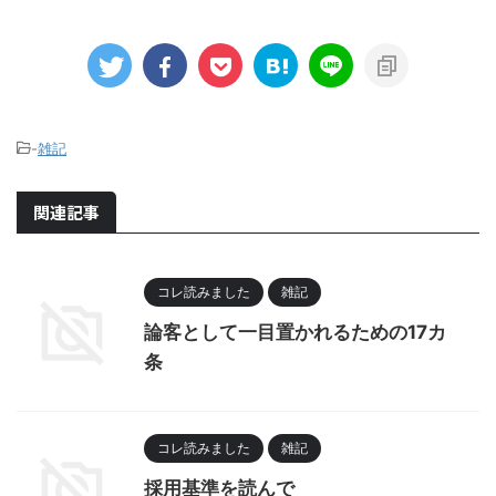
-
雑記
関連記事
コレ読みました
雑記
論客として一目置かれるための17カ
条
コレ読みました
雑記
採用基準を読んで