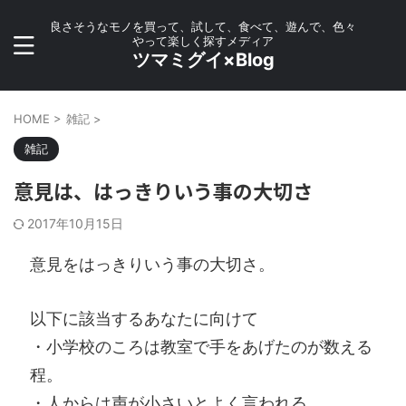
良さそうなモノを買って、試して、食べて、遊んで、色々
やって楽しく探すメディア
ツマミグイ×Blog
HOME
>
雑記
>
雑記
意見は、はっきりいう事の大切さ
2017年10月15日
意見をはっきりいう事の大切さ。
以下に該当するあなたに向けて
・小学校のころは教室で手をあげたのが数える
程。
・人からは声が小さいとよく言われる