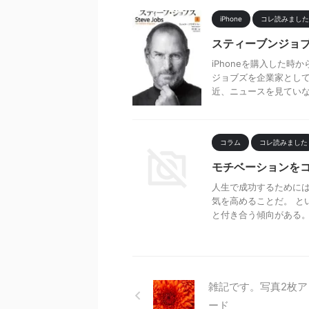
iPhone
コレ読みました
スティーブンジョ
iPhoneを購入した
ジョブズを企業家として
近、ニュースを見ていなか
コラム
コレ読みました
モチベーションを
人生で成功するために
気を高めることだ。 と
と付き合う傾向がある。や
雑記です。写真2枚ア
ード