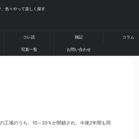
で、色々やって楽しく探す
コレ読
雑記
コラム
写真一覧
お問い合わせ
万の工場のうち、10～20％が閉鎖され、今後2年間も同