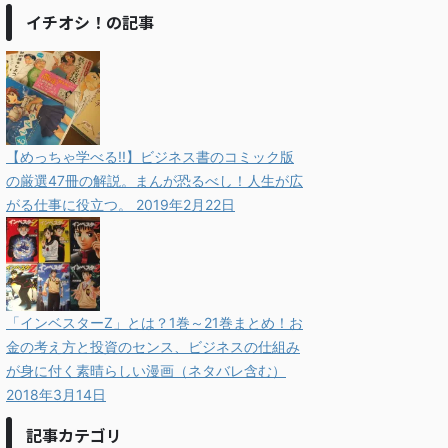
イチオシ！の記事
【めっちゃ学べる!!】ビジネス書のコミック版
の厳選47冊の解説。まんが恐るべし！人生が広
がる仕事に役立つ。
2019年2月22日
「インベスターZ」とは？1巻～21巻まとめ！お
金の考え方と投資のセンス、ビジネスの仕組み
が身に付く素晴らしい漫画（ネタバレ含む）
2018年3月14日
記事カテゴリ