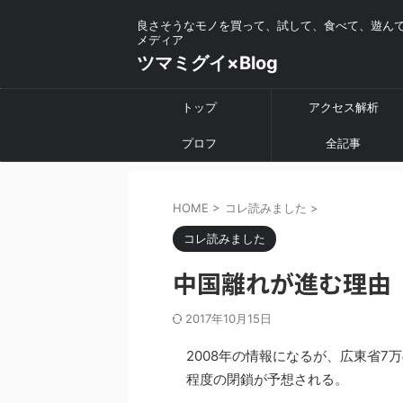
良さそうなモノを買って、試して、食べて、遊ん
メディア
ツマミグイ×Blog
トップ
アクセス解析
プロフ
全記事
HOME
>
コレ読みました
>
コレ読みました
中国離れが進む理由
2017年10月15日
2008年の情報になるが、広東省7
程度の閉鎖が予想される。