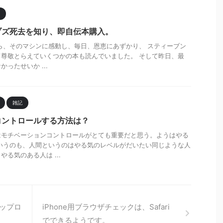
ブズ死去を知り、即自伝本購入。
時から、そのマシンに感動し、毎日、恩恵にあずかり、 スティーブン
尊敬とらえていくつかの本も読んでいました。 そして昨日、最
ったせいか ...
雑記
コントロールする方法は？
はモチベーションコントロールがとても重要だと思う。ようはやる
いうのも、人間というのはやる気のレベルがだいたい同じような人
る気のある人は ...
ップロ
iPhone用ブラウザチェックは、Safari
でできるようです。