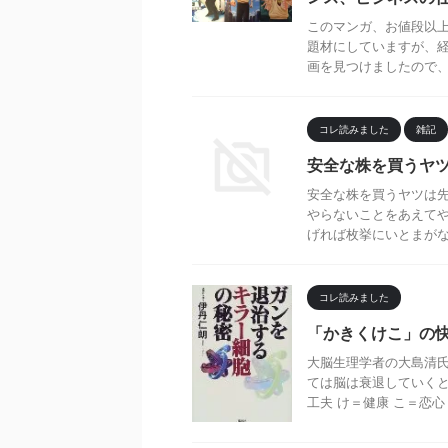
このマンガ、お値段以
題材にしていますが、
画を見つけましたので、ご紹
コレ読みました
雑記
安全な株を買うヤ
安全な株を買うヤツは先
やらないことをあえて
げれば枚挙にいとまがない
コレ読みました
「かきくけこ」の
大脳生理学者の大島清氏
ては脳は衰退していくと
工夫 け＝健康 こ＝恋心 ま