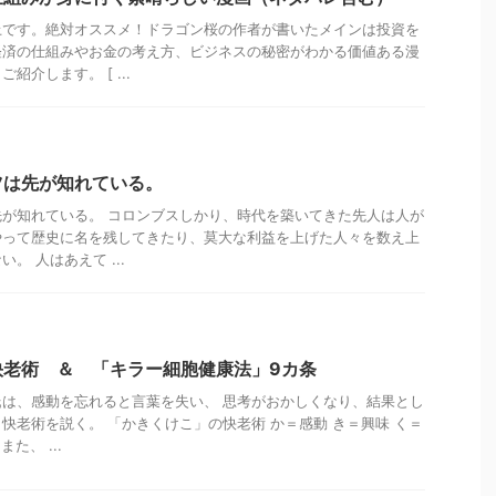
上です。絶対オススメ！ドラゴン桜の作者が書いたメインは投資を
経済の仕組みやお金の考え方、ビジネスの秘密がわかる価値ある漫
介します。 [ ...
ツは先が知れている。
が知れている。 コロンブスしかり、時代を築いてきた先人は人が
やって歴史に名を残してきたり、莫大な利益を上げた人々を数え上
。 人はあえて ...
快老術 ＆ 「キラー細胞健康法」9カ条
は、感動を忘れると言葉を失い、 思考がおかしくなり、結果とし
快老術を説く。 「かきくけこ」の快老術 か＝感動 き＝興味 く＝
た、 ...