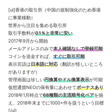
[ul]香港の取引所（中国の規制強化のため香港
に事業移動）
世界から注目を集める取引所
取引手数料が
0.1％と非常に安い
2017年9月から開始
メールアドレスのみで
本人確認なしで登録可能
コインを送金すれば、
すぐに取引可能
表示言語は
日本語に対応
（翻訳が怪しいところ
がありますが）
管理画面は珍しい
円換算やドル換算表示
が可能
仮想通貨NEOの保有量にあわせて
ボーナスあり
2018年1月時点で
68種類の主流暗号化ペア
を揃
え、2018年末までに1000+件を扱うという目標
[/ul]