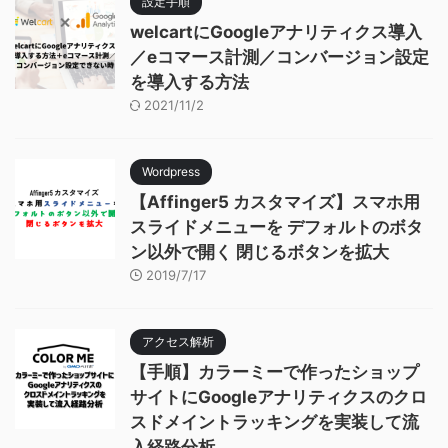
設定手順
welcartにGoogleアナリティクス導入
／eコマース計測／コンバージョン設定
を導入する方法
2021/11/2
Wordpress
【Affinger5 カスタマイズ】スマホ用
スライドメニューを デフォルトのボタ
ン以外で開く 閉じるボタンを拡大
2019/7/17
アクセス解析
【手順】カラーミーで作ったショップ
サイトにGoogleアナリティクスのクロ
スドメイントラッキングを実装して流
入経路分析