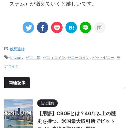
ステム）が増えていくと嬉しいです。
-
仮想通貨
-
bitzeny
,
ぜにぃ姫
,
ゼニィコイン
,
ゼニーコイン
,
ビットゼニー
,
モ
ナコイン
関連記事
仮想通貨
【用語】CBOEとは？40年以上の歴
史を持つ、米国最大取引所でビット