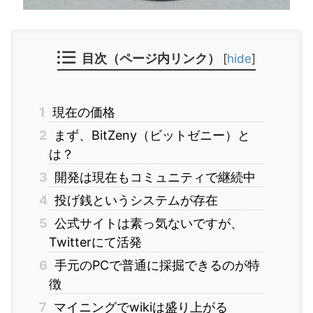
目次（ページ内リンク）
[
hide
]
1
現在の価格
2
まず、BitZeny（ビットゼニー）と
は？
3
開発は現在もコミュニティで継続中
4
投げ銭というシステムが存在
5
公式サイトは素っ気ないですが、
Twitterにて活発
6
手元のPCで普通に採掘できるのが特
徴
7
マイニングでwikiは盛り上がる