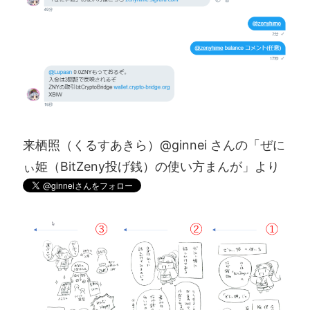
来栖照（くるすあきら）@ginnei さんの「ぜに
ぃ姫（BitZeny投げ銭）の使い方まんが」より