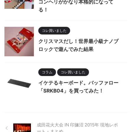
コンヘリがかなり本格的になって
る！
コレ買いました
クリスマスだし！世界最小級ナノブ
ロックで遊んでみた結果
コラム
コレ買いました
イケテるキーボード。バッファロー
「SRKB04」を買ってみた！
成田花火大会 IN 印旛沼 2015年 現地レポ
ート・まとめ