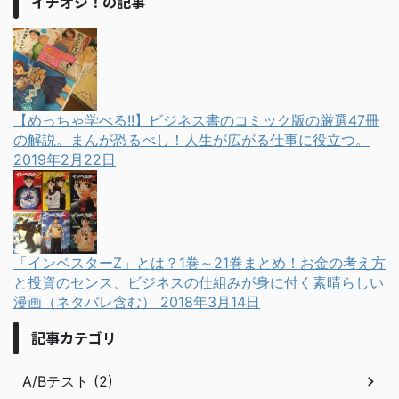
イチオシ！の記事
【めっちゃ学べる!!】ビジネス書のコミック版の厳選47冊
の解説。まんが恐るべし！人生が広がる仕事に役立つ。
2019年2月22日
「インベスターZ」とは？1巻～21巻まとめ！お金の考え方
と投資のセンス、ビジネスの仕組みが身に付く素晴らしい
漫画（ネタバレ含む）
2018年3月14日
記事カテゴリ
A/Bテスト (2)