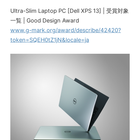
Ultra-Slim Laptop PC [Dell XPS 13] | 受賞対象
一覧 | Good Design Award
www.g-mark.org/award/describe/42420?
token=SQEH0tZ1jN&locale=ja