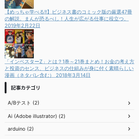
【めっちゃ学べる!!】ビジネス書のコミック版の厳選47冊
の解説。まんが恐るべし！人生が広がる仕事に役立つ。
2019年2月22日
「インベスターZ」とは？1巻～21巻まとめ！お金の考え方
と投資のセンス、ビジネスの仕組みが身に付く素晴らしい
漫画（ネタバレ含む）
2018年3月14日
記事カテゴリ
A/Bテスト (2)
Ai (Adobe illustrator) (2)
arduino (2)