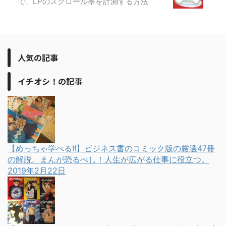
で、LPのスクロール率を計測する方法
人気の記事
イチオシ！の記事
【めっちゃ学べる!!】ビジネス書のコミック版の厳選47冊
の解説。まんが恐るべし！人生が広がる仕事に役立つ。
2019年2月22日