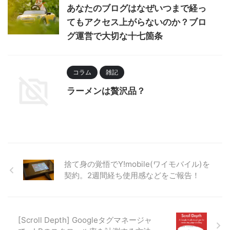
あなたのブログはなぜいつまで経っ
てもアクセス上がらないのか？ブロ
グ運営で大切な十七箇条
コラム
雑記
ラーメンは贅沢品？
捨て身の覚悟でY!mobile(ワイモバイル)を
契約。2週間経ち使用感などをご報告！
[Scroll Depth] Googleタグマネージャ