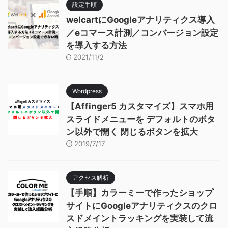
設定手順
welcartにGoogleアナリティクス導入
／eコマース計測／コンバージョン設定
を導入する方法
2021/11/2
Wordpress
【Affinger5 カスタマイズ】スマホ用
スライドメニューを デフォルトのボタ
ン以外で開く 閉じるボタンを拡大
2019/7/17
アクセス解析
【手順】カラーミーで作ったショップ
サイトにGoogleアナリティクスのクロ
スドメイントラッキングを実装して流