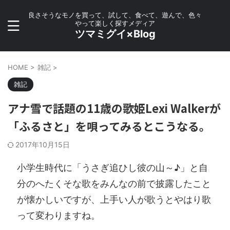
良さそうなモノを買って、試して、食べて、遊んで、色々
やって楽しく探すメディア
ツマミグイ×Blog
HOME
>
雑記
>
雑記
アナ雪で話題の11歳の歌姫Lexi Walkerが
「ふるさと」を唄ってみるとこうなる。
2017年10月15日
小学生時代に「うさぎ追ひし彼の山～♪」と自
分のへたくそな歌をみんなの前で披露したこと
が懐かしいですが、上手い人が歌うとやはり歌
って変わりますね。