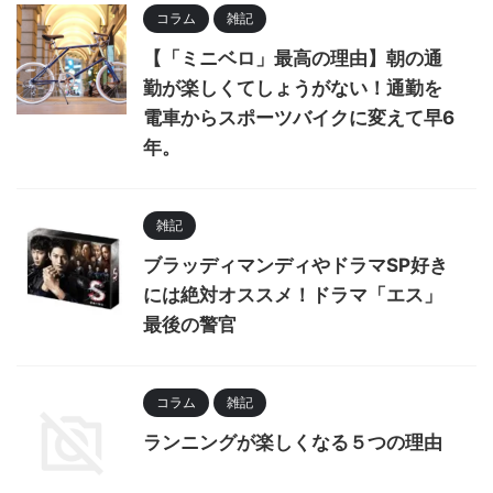
コラム
雑記
【「ミニベロ」最高の理由】朝の通
勤が楽しくてしょうがない！通勤を
電車からスポーツバイクに変えて早6
年。
雑記
ブラッディマンディやドラマSP好き
には絶対オススメ！ドラマ「エス」
最後の警官
コラム
雑記
ランニングが楽しくなる５つの理由