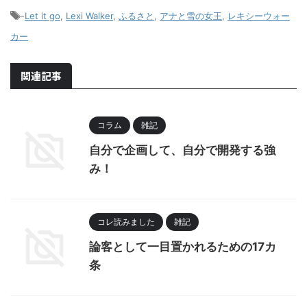
-
Let it go
,
Lexi Walker
,
ふるさと
,
アナと雪の女王
,
レキシーウォー
カー
関連記事
コラム
雑記
自分で企画して、自分で開発する強
み！
コレ読みました
雑記
論客として一目置かれるための17カ
条