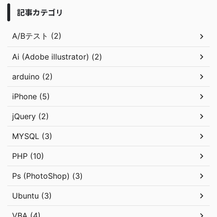
記事カテゴリ
A/Bテスト (2)
Ai (Adobe illustrator) (2)
arduino (2)
iPhone (5)
jQuery (2)
MYSQL (3)
PHP (10)
Ps (PhotoShop) (3)
Ubuntu (3)
VBA (4)