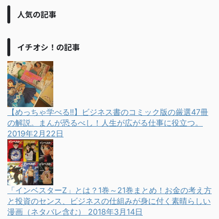
人気の記事
イチオシ！の記事
【めっちゃ学べる!!】ビジネス書のコミック版の厳選47冊
の解説。まんが恐るべし！人生が広がる仕事に役立つ。
2019年2月22日
「インベスターZ」とは？1巻～21巻まとめ！お金の考え方
と投資のセンス、ビジネスの仕組みが身に付く素晴らしい
漫画（ネタバレ含む）
2018年3月14日