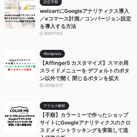
設定手順
welcartにGoogleアナリティクス導入
／eコマース計測／コンバージョン設定
を導入する方法
2021/11/2
Wordpress
【Affinger5 カスタマイズ】スマホ用
スライドメニューを デフォルトのボタ
ン以外で開く 閉じるボタンを拡大
2019/7/17
アクセス解析
【手順】カラーミーで作ったショップ
サイトにGoogleアナリティクスのクロ
スドメイントラッキングを実装して流