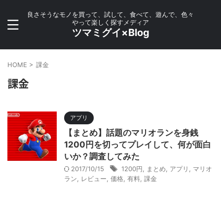
良さそうなモノを買って、試して、食べて、遊んで、色々
やって楽しく探すメディア
ツマミグイ×Blog
HOME
>
課金
課金
アプリ
【まとめ】話題のマリオランを身銭
1200円を切ってプレイして、何が面白
いか？調査してみた
2017/10/15
1200円
,
まとめ
,
アプリ
,
マリオ
ラン
,
レビュー
,
価格
,
有料
,
課金