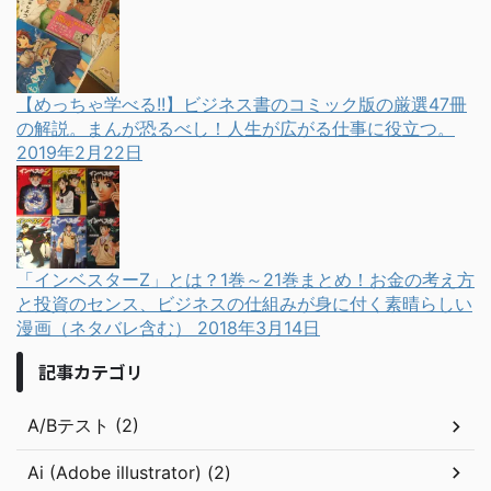
【めっちゃ学べる!!】ビジネス書のコミック版の厳選47冊
の解説。まんが恐るべし！人生が広がる仕事に役立つ。
2019年2月22日
「インベスターZ」とは？1巻～21巻まとめ！お金の考え方
と投資のセンス、ビジネスの仕組みが身に付く素晴らしい
漫画（ネタバレ含む）
2018年3月14日
記事カテゴリ
A/Bテスト (2)
Ai (Adobe illustrator) (2)