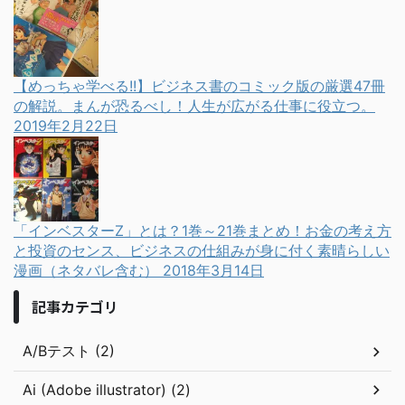
【めっちゃ学べる!!】ビジネス書のコミック版の厳選47冊
の解説。まんが恐るべし！人生が広がる仕事に役立つ。
2019年2月22日
「インベスターZ」とは？1巻～21巻まとめ！お金の考え方
と投資のセンス、ビジネスの仕組みが身に付く素晴らしい
漫画（ネタバレ含む）
2018年3月14日
記事カテゴリ
A/Bテスト (2)
Ai (Adobe illustrator) (2)