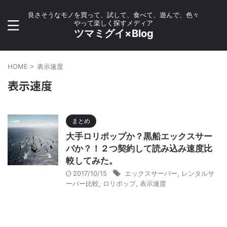
良さそうなモノを買って、試して、食べて、遊んで、色々
やって楽しく探すメディア
ツマミグイ×Blog
HOME
>
表示速度
表示速度
まとめ
大手ロリポップか？黒船エックスサー
バか？！２つ契約して読み込み速度比
較してみた。
2017/10/15
エックスサーバー
,
レンタルサ
ーバー比較
,
ロリポップ
,
表示速度