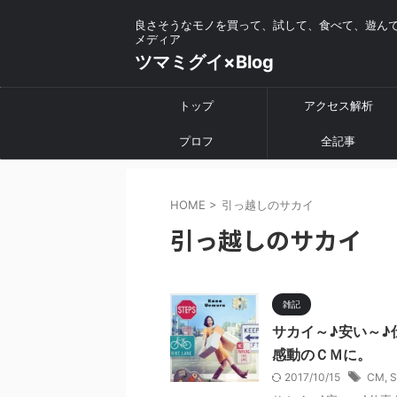
良さそうなモノを買って、試して、食べて、遊ん
メディア
ツマミグイ×Blog
トップ
アクセス解析
プロフ
全記事
HOME
>
引っ越しのサカイ
引っ越しのサカイ
雑記
サカイ～♪安い～♪
感動のＣＭに。
2017/10/15
CM
,
S