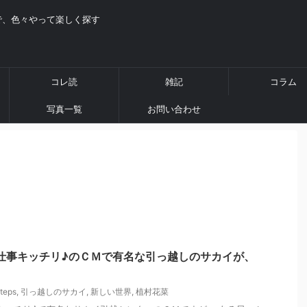
で、色々やって楽しく探す
コレ読
雑記
コラム
写真一覧
お問い合わせ
仕事キッチリ♪のＣＭで有名な引っ越しのサカイが、
teps
,
引っ越しのサカイ
,
新しい世界
,
植村花菜