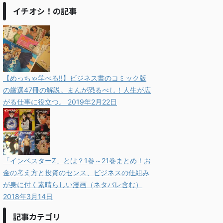
イチオシ！の記事
【めっちゃ学べる!!】ビジネス書のコミック版
の厳選47冊の解説。まんが恐るべし！人生が広
がる仕事に役立つ。
2019年2月22日
「インベスターZ」とは？1巻～21巻まとめ！お
金の考え方と投資のセンス、ビジネスの仕組み
が身に付く素晴らしい漫画（ネタバレ含む）
2018年3月14日
記事カテゴリ