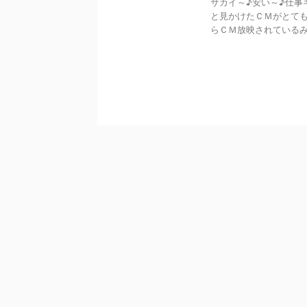
サカイ～♪安い～♪仕事
と見かけたＣＭがとても
らＣＭ放映されているみた