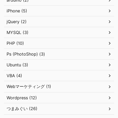
arduino (2)
iPhone (5)
jQuery (2)
MYSQL (3)
PHP (10)
Ps (PhotoShop) (3)
Ubuntu (3)
VBA (4)
Webマーケティング (1)
Wordpress (12)
つまみぐい (26)