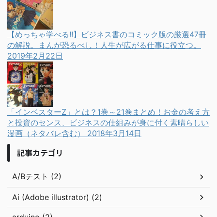
【めっちゃ学べる!!】ビジネス書のコミック版の厳選47冊
の解説。まんが恐るべし！人生が広がる仕事に役立つ。
2019年2月22日
「インベスターZ」とは？1巻～21巻まとめ！お金の考え方
と投資のセンス、ビジネスの仕組みが身に付く素晴らしい
漫画（ネタバレ含む）
2018年3月14日
記事カテゴリ
A/Bテスト (2)
Ai (Adobe illustrator) (2)