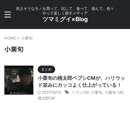
良さそうなモノを買って、試して、食べて、遊んで、色々
やって楽しく探すメディア
ツマミグイ×Blog
HOME
>
小栗旬
小栗旬
まとめ
小栗旬の桃太郎ペプシCMが、ハリウッ
ド並みにカッコよく仕上がっている！
2017/10/15
ペプシCM
,
小栗旬
,
小栗旬 CM
,
桃太郎CM