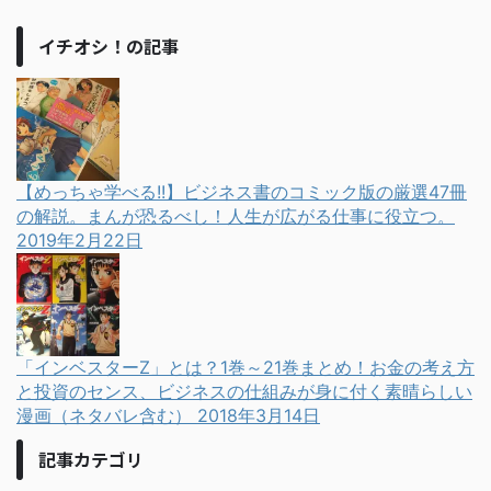
イチオシ！の記事
【めっちゃ学べる!!】ビジネス書のコミック版の厳選47冊
の解説。まんが恐るべし！人生が広がる仕事に役立つ。
2019年2月22日
「インベスターZ」とは？1巻～21巻まとめ！お金の考え方
と投資のセンス、ビジネスの仕組みが身に付く素晴らしい
漫画（ネタバレ含む）
2018年3月14日
記事カテゴリ