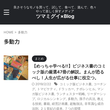
良さそうなモノを買って、試して、食べて、遊んで、色々
やって楽しく探すメディア
ツマミグイ×Blog
HOME
>
多動力
多動力
まとめ
【めっちゃ学べる!!】ビジネス書のコミ
ック版の厳選47冊の解説。まんが恐る
べし！人生が広がる仕事に役立つ。
2019/2/22
コミック版ビジネス書
,
コーチン
グ
,
トマピケティ
,
ドラッカー
,
ナポレンヒル
,
マン
ガ版ビジネス書
,
ランチェスター戦略
,
リーダーシッ
プ
,
ロジカルシンキング
,
多動力
,
孫子の兵法
,
教え
る技術
,
書籍
,
経営計画書
,
超勉強法
,
非常識な成功
法則
,
２１世紀の資本
,
７つの習慣