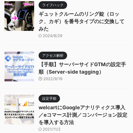
ライフハック
ギュットクルームのリング錠（ロッ
ク、カギ）を番号タイプのに交換して
みた
2024/8/29
アクセス解析
【手順】サーバーサイドGTMの設定手
順（Server-side tagging）
2022/9/19
設定手順
welcartにGoogleアナリティクス導入
／eコマース計測／コンバージョン設定
を導入する方法
2021/11/2