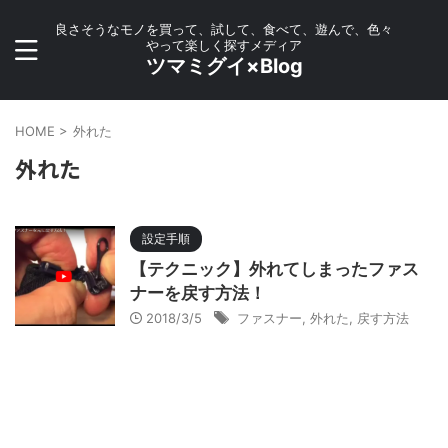
良さそうなモノを買って、試して、食べて、遊んで、色々
やって楽しく探すメディア
ツマミグイ×Blog
HOME
>
外れた
外れた
設定手順
【テクニック】外れてしまったファス
ナーを戻す方法！
2018/3/5
ファスナー
,
外れた
,
戻す方法