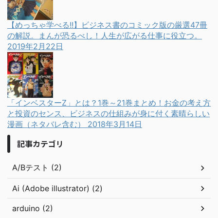
【めっちゃ学べる!!】ビジネス書のコミック版の厳選47冊
の解説。まんが恐るべし！人生が広がる仕事に役立つ。
2019年2月22日
「インベスターZ」とは？1巻～21巻まとめ！お金の考え方
と投資のセンス、ビジネスの仕組みが身に付く素晴らしい
漫画（ネタバレ含む）
2018年3月14日
記事カテゴリ
A/Bテスト (2)
Ai (Adobe illustrator) (2)
arduino (2)