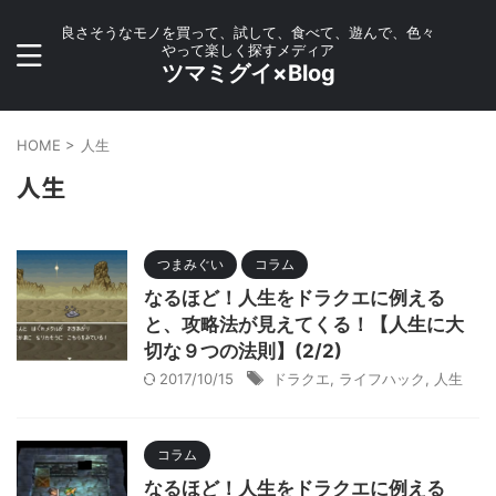
良さそうなモノを買って、試して、食べて、遊んで、色々
やって楽しく探すメディア
ツマミグイ×Blog
HOME
>
人生
人生
つまみぐい
コラム
なるほど！人生をドラクエに例える
と、攻略法が見えてくる！【人生に大
切な９つの法則】(2/2)
2017/10/15
ドラクエ
,
ライフハック
,
人生
コラム
なるほど！人生をドラクエに例える