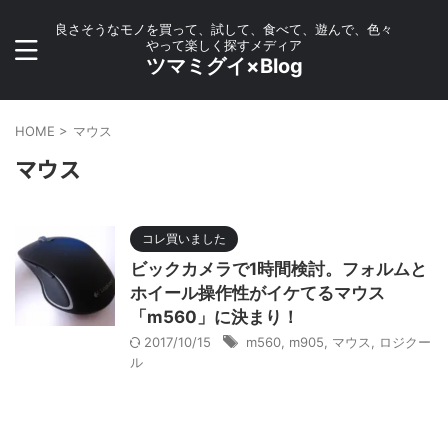
良さそうなモノを買って、試して、食べて、遊んで、色々
やって楽しく探すメディア
ツマミグイ×Blog
HOME
>
マウス
マウス
コレ買いました
ビックカメラで1時間検討。フォルムと
ホイール操作性がイケてるマウス
「m560」に決まり！
2017/10/15
m560
,
m905
,
マウス
,
ロジクー
ル