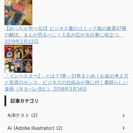
【めっちゃ学べる!!】ビジネス書のコミック版の厳選47冊
の解説。まんが恐るべし！人生が広がる仕事に役立つ。
2019年2月22日
「インベスターZ」とは？1巻～21巻まとめ！お金の考え方
と投資のセンス、ビジネスの仕組みが身に付く素晴らしい
漫画（ネタバレ含む）
2018年3月14日
記事カテゴリ
A/Bテスト (2)
Ai (Adobe illustrator) (2)