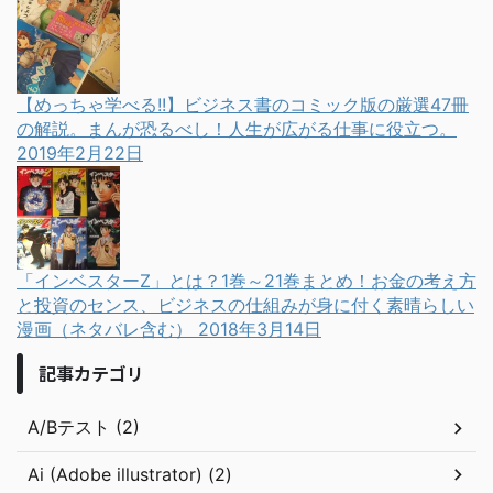
【めっちゃ学べる!!】ビジネス書のコミック版の厳選47冊
の解説。まんが恐るべし！人生が広がる仕事に役立つ。
2019年2月22日
「インベスターZ」とは？1巻～21巻まとめ！お金の考え方
と投資のセンス、ビジネスの仕組みが身に付く素晴らしい
漫画（ネタバレ含む）
2018年3月14日
記事カテゴリ
A/Bテスト (2)
Ai (Adobe illustrator) (2)