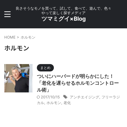
良さそうなモノを買って、試して、食べて、遊んで、色々
やって楽しく探すメディア
ツマミグイ×Blog
HOME
>
ホルモン
ホルモン
まとめ
ついにハーバードが明らかにした！
「老化を遅らせるホルモンコントロー
ル術」
2017/10/15
アンチエイジング
,
フリーラジ
カル
,
ホルモン
,
老化