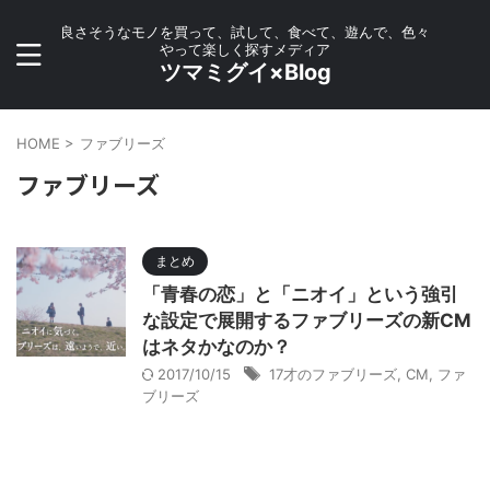
良さそうなモノを買って、試して、食べて、遊んで、色々
やって楽しく探すメディア
ツマミグイ×Blog
HOME
>
ファブリーズ
ファブリーズ
まとめ
「青春の恋」と「ニオイ」という強引
な設定で展開するファブリーズの新CM
はネタかなのか？
2017/10/15
17才のファブリーズ
,
CM
,
ファ
ブリーズ