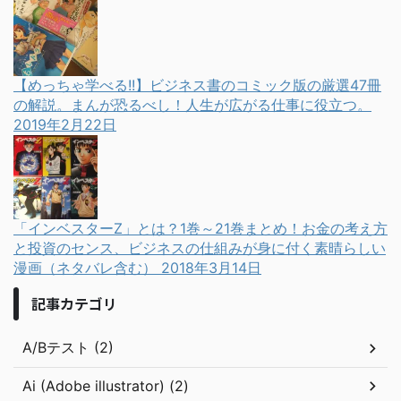
【めっちゃ学べる!!】ビジネス書のコミック版の厳選47冊
の解説。まんが恐るべし！人生が広がる仕事に役立つ。
2019年2月22日
「インベスターZ」とは？1巻～21巻まとめ！お金の考え方
と投資のセンス、ビジネスの仕組みが身に付く素晴らしい
漫画（ネタバレ含む）
2018年3月14日
記事カテゴリ
A/Bテスト (2)
Ai (Adobe illustrator) (2)