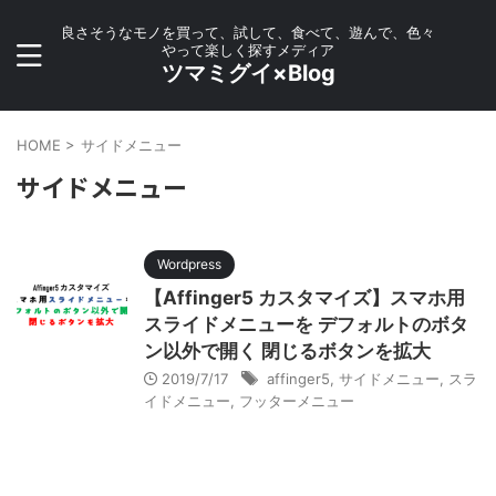
良さそうなモノを買って、試して、食べて、遊んで、色々
やって楽しく探すメディア
ツマミグイ×Blog
HOME
>
サイドメニュー
サイドメニュー
Wordpress
【Affinger5 カスタマイズ】スマホ用
スライドメニューを デフォルトのボタ
ン以外で開く 閉じるボタンを拡大
2019/7/17
affinger5
,
サイドメニュー
,
スラ
イドメニュー
,
フッターメニュー