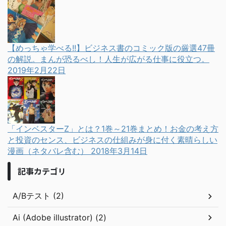
【めっちゃ学べる!!】ビジネス書のコミック版の厳選47冊
の解説。まんが恐るべし！人生が広がる仕事に役立つ。
2019年2月22日
「インベスターZ」とは？1巻～21巻まとめ！お金の考え方
と投資のセンス、ビジネスの仕組みが身に付く素晴らしい
漫画（ネタバレ含む）
2018年3月14日
記事カテゴリ
A/Bテスト (2)
Ai (Adobe illustrator) (2)