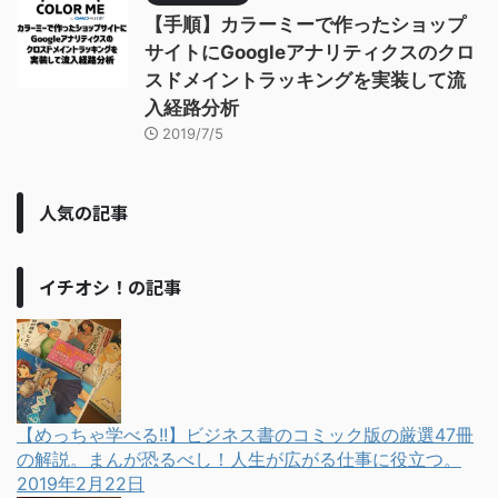
【手順】カラーミーで作ったショップ
サイトにGoogleアナリティクスのクロ
スドメイントラッキングを実装して流
入経路分析
2019/7/5
人気の記事
イチオシ！の記事
【めっちゃ学べる!!】ビジネス書のコミック版の厳選47冊
の解説。まんが恐るべし！人生が広がる仕事に役立つ。
2019年2月22日