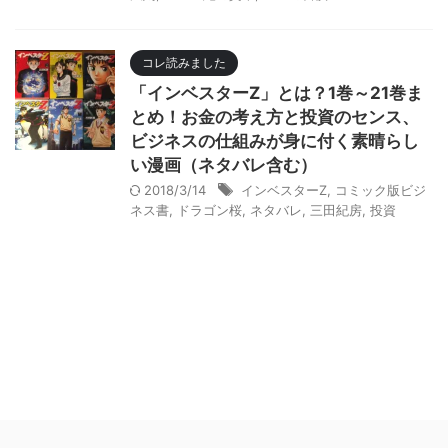
コレ読みました
「インベスターZ」とは？1巻～21巻ま
とめ！お金の考え方と投資のセンス、
ビジネスの仕組みが身に付く素晴らし
い漫画（ネタバレ含む）
2018/3/14
インベスターZ
,
コミック版ビジ
ネス書
,
ドラゴン桜
,
ネタバレ
,
三田紀房
,
投資