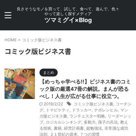
良さそうなモノを買って、試して、食べて、遊んで、色々
やって楽しく探すメディア
ツマミグイ×Blog
HOME
>
コミック版ビジネス書
コミック版ビジネス書
まとめ
【めっちゃ学べる!!】ビジネス書のコミ
ック版の厳選47冊の解説。まんが恐る
べし！人生が広がる仕事に役立つ。
2019/2/22
コミック版ビジネス書
,
コーチン
グ
,
トマピケティ
,
ドラッカー
,
ナポレンヒル
,
マン
ガ版ビジネス書
,
ランチェスター戦略
,
リーダーシッ
プ
,
ロジカルシンキング
,
多動力
,
孫子の兵法
,
教え
る技術
,
書籍
,
経営計画書
,
超勉強法
,
非常識な成功
法則
,
２１世紀の資本
,
７つの習慣