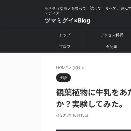
良さそうなモノを買って、試して、食べて、遊ん
メディア
ツマミグイ×Blog
トップ
アクセス解析
プロフ
全記事
HOME
>
実験
>
実験
観葉植物に牛乳をあ
か？実験してみた。
2017年10月15日