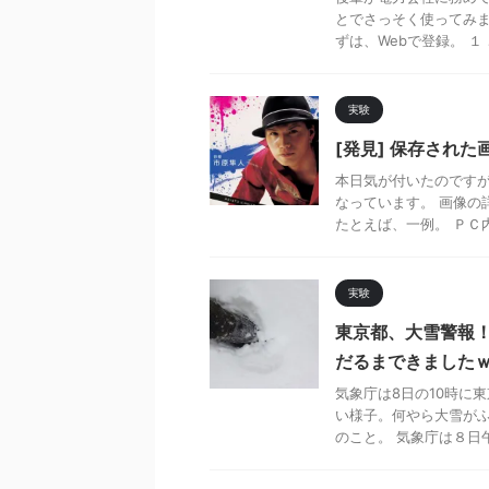
とでさっそく使ってみま
ずは、Webで登録。 １．W
実験
[発見] 保存された
本日気が付いたのですが
なっています。 画像の
たとえば、一例。 ＰＣ内の
実験
東京都、大雪警報
だるまできました
気象庁は8日の10時に
い様子。何やら大雪がふ
のこと。 気象庁は８日午