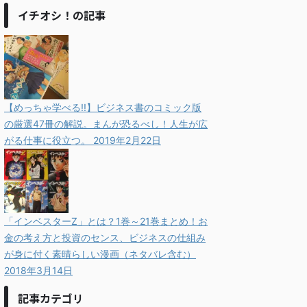
イチオシ！の記事
【めっちゃ学べる!!】ビジネス書のコミック版
の厳選47冊の解説。まんが恐るべし！人生が広
がる仕事に役立つ。
2019年2月22日
「インベスターZ」とは？1巻～21巻まとめ！お
金の考え方と投資のセンス、ビジネスの仕組み
が身に付く素晴らしい漫画（ネタバレ含む）
2018年3月14日
記事カテゴリ