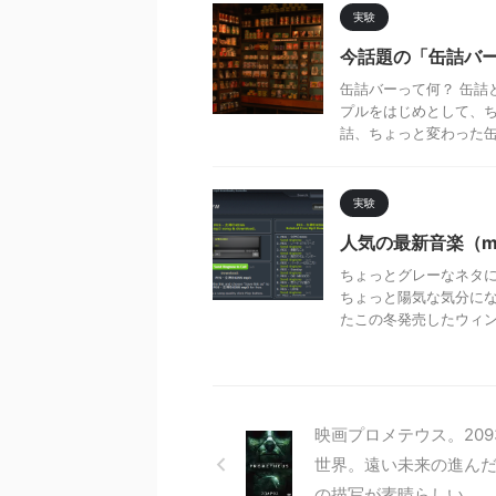
実験
今話題の「缶詰バ
缶詰バーって何？ 缶詰
プルをはじめとして、ち
詰、ちょっと変わった缶詰
実験
人気の最新音楽（mp
ちょっとグレーなネタに
ちょっと陽気な気分にな
たこの冬発売したウィンタ
映画プロメテウス。209
世界。遠い未来の進ん
の描写が素晴らしい。