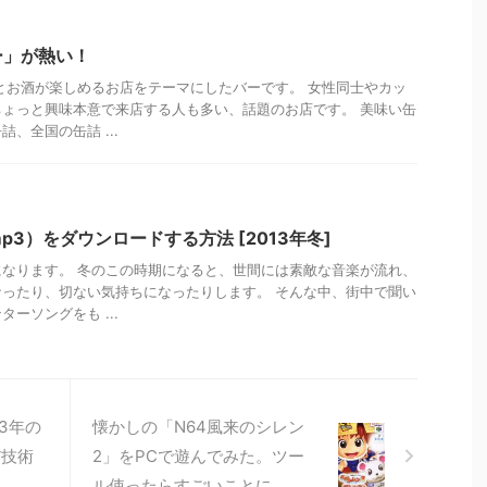
ー」が熱い！
とお酒が楽しめるお店をテーマにしたバーです。 女性同士やカッ
ょっと興味本意で来店する人も多い、話題のお店です。 美味い缶
、全国の缶詰 ...
3）をダウンロードする方法 [2013年冬]
なります。 冬のこの時期になると、世間には素敵な音楽が流れ、
ったり、切ない気持ちになったりします。 そんな中、街中で聞い
ーソングをも ...
3年の
懐かしの「N64風来のシレン
だ技術
2」をPCで遊んでみた。ツー
ル使ったらすごいことに。