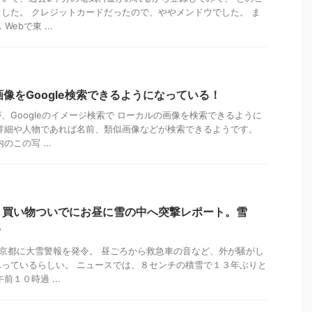
した。 クレジットカードだったので、ややメンドウでした。 ま
ebで東 ...
画像をGoogle検索できるようになっている！
、Googleのイメージ検索で ローカルの画像を検索できるように
詳細や人物であれば名前、類似画像などが検索できるようです。
この写 ...
！買い物ついでにお昼に雪の中へ突撃レポート。雪
ｗ
東京都に大雪警報を発令。 昼ごろから救急車の音など、外が騒がし
っているらしい。 ニュースでは、８センチの積雪で１３年ぶりと
前１０時過 ...