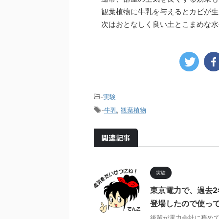
観葉植物に牛乳を与えるとカビが生
次はおとなしく良い土とこまめな水
-
実験
-
牛乳
,
観葉植物
関連記事
実験
東京電力で、過去
登場したので使っ
後輩が電力会社に務めて