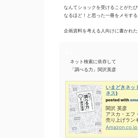
なんてショックを受けることがたび
なるほど！と思った一冊をメモする
企画資料を考える人向けに書かれた
ネット検索に依存して
「調べる力」関沢英彦
いまどきネット
ネス)
posted with
ama
関沢 英彦
アスカ・エフ
売り上げランキン
Amazon.co