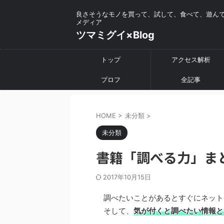
良さそうなモノを買って、試して、食べて、遊ん
メディア
ツマミグイ×Blog
トップ
アクセス解析
プロフ
全記事
HOME
>
未分類
>
未分類
書籍「調べる力」ま
2017年10月15日
調べたいことがあるとすぐにネット
そして、
気が付くと調べたい情報と