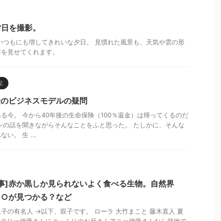
0 夕日を撮影。
いつもにも増してきれいな夕日。 見慣れた風景も、天気や雲の形
情を見せてくれます。
記
険のビジネスモデルの疑問
る今。 今から40年後の生命保険（100％返金）は帰ってくるのだ
ンの話を聞きながらそんなことをふと思った。 たしかに、そんな
。 生 ...
事]赤か黒しか見られないよく食べる生物。自然界
○○が見つかる？など
子の有名人 →以下、双子です。 ローラ 大竹まこと 藤木直人 夏
里 テリー伊藤さんにそっくりのお兄さんアニー伊藤さんなら築地で