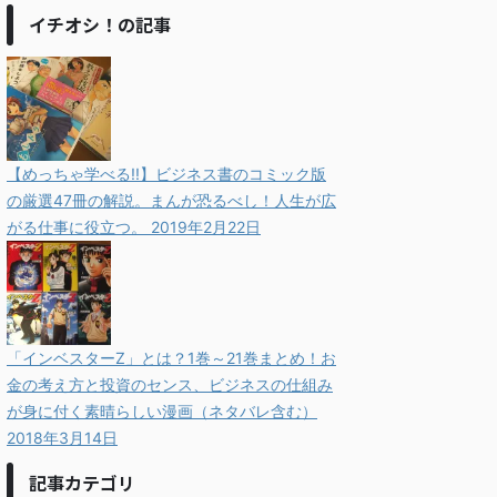
イチオシ！の記事
【めっちゃ学べる!!】ビジネス書のコミック版
の厳選47冊の解説。まんが恐るべし！人生が広
がる仕事に役立つ。
2019年2月22日
「インベスターZ」とは？1巻～21巻まとめ！お
金の考え方と投資のセンス、ビジネスの仕組み
が身に付く素晴らしい漫画（ネタバレ含む）
2018年3月14日
記事カテゴリ