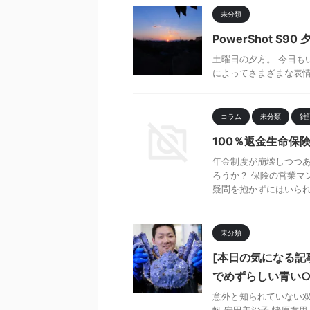
未分類
PowerShot S9
土曜日の夕方。 今日も
によってさまざまな表
コラム
未分類
雑
100％返金生命保
年金制度が崩壊しつつあ
ろうか？ 保険の営業マ
疑問を抱かずにはいられない
未分類
[本日の気になる記
でめずらしい青い
意外と知られていない双
帆 安田美沙子 蛯原友